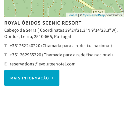
Leaflet
| ©
OpenStreetMap
contributors
ROYAL ÓBIDOS SCENIC RESORT
Cabeço da Serra ( Coordinates 39°24'21.3"N 9°14'23.3"W),
Óbidos, Leiria, 2510-665, Portugal
T
+351262240220 (Chamada para a rede fixa nacional)
T
+351 262965220 (Chamada para a rede fixa nacional)
E
reservations@evoluteehotel.com
MAIS INFORMAÇÃO