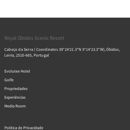
Royal Óbidos Scenic Resort
Cabeço da Serra ( Coordinates 39°24'21.3"N 9°14'23.3"W), Óbidos,
Leiria, 2510-665, Portugal
Evolutee Hotel
Golfe
Propriedades
Experiências
Media Room
Politica de Privacidade